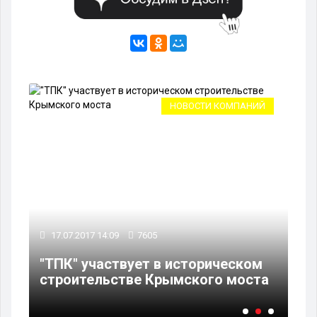
А
НОВОСТИ КОМПАНИЙ
17.07.2017 14:09
7605
04
"ТПК" участвует в историческом
В 
строительстве Крымского моста
по