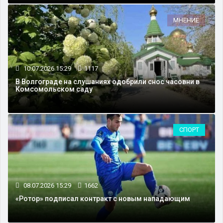
МНЕНИЕ
10.07.2026 15:29
1117
В Волгограде на слушаниях одобрили снос часовни в
Комсомольском саду
СПОРТ
08.07.2026 15:29
1662
«Ротор» подписал контракт с новым нападающим