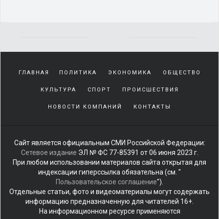
Yakından
tanıdığı
ГЛАВНАЯ
ПОЛИТИКА
ЭКОНОМИКА
ОБЩЕСТВО
sürekli
beraber
КУЛЬТУРА
СПОРТ
ПРОИСШЕСТВИЯ
zaman
geçirerek
НОВОСТИ КОМПАНИЙ
КОНТАКТЫ
günlerini
harcadığı
porno
Сайт является официальным СМИ Российской Федерации:
izle
Сетевое издание
ЭЛ № ФС 77-85391 от 06 июня 2023 г.
kadar
При любом использовании материалов сайта открытая для
yakın
индексации гиперссылка обязательна (см. "
olan
Пользовательское соглашение
").
arkadaşına
Отдельные статьи, фото и видеоматериалы могут содержать
misafir
информацию предназначенную для читателей 16+.
olarak
На информационном ресурсе применяются
kalmaya