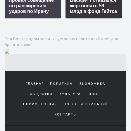
провёл совещание
Баффетт отказался
по расширению
жертвовать $6
ударов по Ирану
млрд в фонд Гейтса
Под Волгоградом военные установят понтонный мост для
бронетехники
Yakından
tanıdığı
ГЛАВНАЯ
ПОЛИТИКА
ЭКОНОМИКА
sürekli
beraber
ОБЩЕСТВО
КУЛЬТУРА
СПОРТ
zaman
geçirerek
ПРОИСШЕСТВИЯ
НОВОСТИ КОМПАНИЙ
günlerini
КОНТАКТЫ
harcadığı
porno
izle