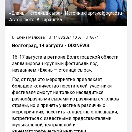
«Елань — столица сыра».
Источник:
uprt.volgograd.ru
Автор фото:
А. Таранова
Елена Малкова
14.08.2024 10:53
8674
Волгоград, 14 августа - DIXINEWS.
16-17 августа в регионе Волгоградской области
запланирован крупный фестиваль под
названием «Елань — столица сыра».
Год от года это мероприятие привлекает
большое количество посетителей: участники
фестиваля смогут не только насладиться
разнообразными сырами из различных уголков
страны, но и принять участие в различных
мероприятиях, посетить концертные площадки,
встретиться с известными представителями
музыкальной, театральной и
кинематографической индустрии.