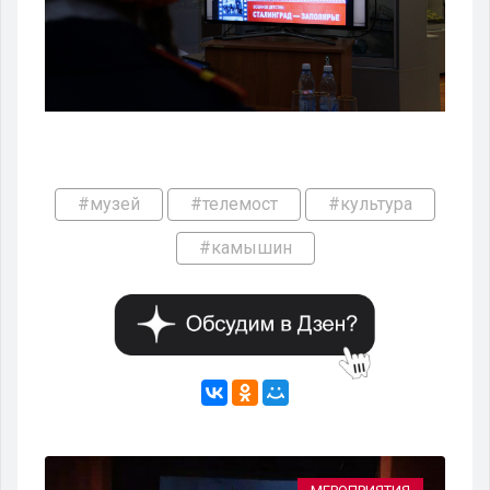
#музей
#телемост
#культура
#камышин