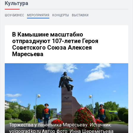
Культура
ШОУ-БИЗНЕС
МЕРОПРИЯТИЯ
КОНЦЕРТЫ
ВЫСТАВКИ
В Камышине масштабно
отпразднуют 107-летие Героя
Советского Союза Алексея
Маресьева
Торжества у памятника Маресьеву.
Источник:
volgograd.kp.ru
Автор фото:
Инна Шереметьева