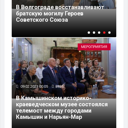
В Волгограде с легендарного
парохода-памятника «Гаситель»
удалили около 8 тонн старой
краски
МЕРОПРИЯТИЯ
09.02.2023 00:05
8935
В Камышинском историко-
краеведческом музее состоялся
телемост между городами
Камышин и Нарьян-Мар