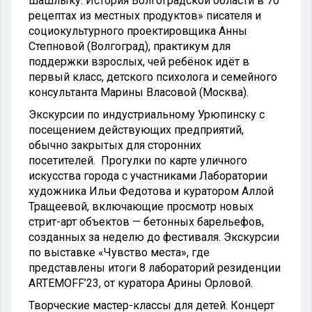
шашлыку. История Волгоградской области в 70
рецептах из местных продуктов» писателя и
социокультурного проектировщика Анны
Степновой (Волгоград), практикум для
поддержки взрослых, чей ребёнок идёт в
первый класс, детского психолога и семейного
консультанта Марины Власовой (Москва).
Экскурсии по индустриальному Урюпинску с
посещением действующих предприятий,
обычно закрытых для сторонних
посетителей.
Прогулки по карте уличного
искусства города с участниками Лаборатории
художника Ильи Федотова и куратором Аллой
Тращеевой, включающие просмотр новых
стрит-арт объектов — бетонных барельефов,
созданных за неделю до фестиваля.
Экскурсии
по выставке «Чувство места», где
представлены итоги 8 лабораторий резиденции
ARTEMOFF’23, от куратора Арины Орловой.
Творческие мастер-классы для детей.
Концерт