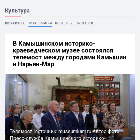
Культура
ШОУ-БИЗНЕС
МЕРОПРИЯТИЯ
КОНЦЕРТЫ
ВЫСТАВКИ
В Камышинском историко-
краеведческом музее состоялся
телемост между городами Камышин
и Нарьян-Мар
Телемост.
Источник:
museumkam.ru
Автор фото:
Пресс-служба Камышинского историко-