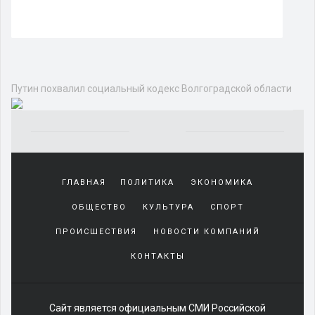
Путин похвалил социальный кодекс Волгоградской области
Yakından
tanıdığı
ГЛАВНАЯ
ПОЛИТИКА
ЭКОНОМИКА
sürekli
beraber
ОБЩЕСТВО
КУЛЬТУРА
СПОРТ
zaman
geçirerek
ПРОИСШЕСТВИЯ
НОВОСТИ КОМПАНИЙ
günlerini
КОНТАКТЫ
harcadığı
porno
izle
kadar
Сайт является официальным СМИ Российской
yakın