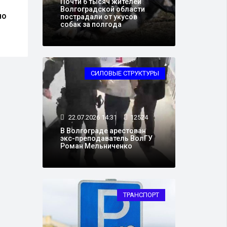
Почти 6 тысяч жителей
Экстремальная жара
На П
Волгоградской области
но
ожидается в Волгограде
площ
пострадали от укусов
собак за полгода
и области
нача
фона
СИЛОВЫЕ СТРУКТУРЫ
22.07.2026 14:31
12524
В Волгограде арестован
экс-преподаватель ВолГУ
Роман Мельниченко
ТРАНСПОРТ