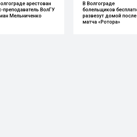
Волгограде арестован
В Волгограде
с-преподаватель ВолГУ
болельщиков бесплат
ман Мельниченко
развезут домой после
матча «Ротора»