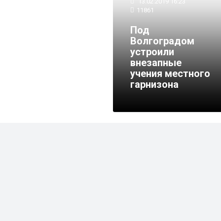
13.02.2019 16:23
11861
Под
Волгоградом
устроили
внезапные
учения местного
гарнизона