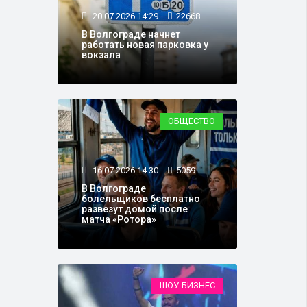
20.07.2026 14:29
22668
В Волгограде начнет
работать новая парковка у
вокзала
ОБЩЕСТВО
16.07.2026 14:30
5059
В Волгограде
болельщиков бесплатно
развезут домой после
матча «Ротора»
ШОУ-БИЗНЕС