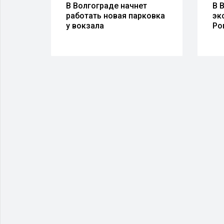
орый
В Волгограде начнет
В 
дцев
работать новая парковка
эк
у вокзала
Ро