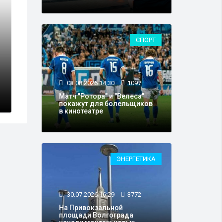
СПОРТ
03.08.2026 14:30
1097
Матч "Ротора" и "Велеса"
покажут для болельщиков
в кинотеатре
ЭНЕРГЕТИКА
30.07.2026 16:29
3772
На Привокзальной
площади Волгограда