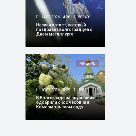
14.07.2026 14:28
50240
Назван артист, который
поздравит волгоградцев с
Днем металлурга
МНЕНИЕ
10.07.2026 15:29
1681
В Волгограде на слушаниях
одобрили снос часовни в
Комсомольском саду