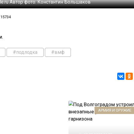
le.ru
Автор фото:
Константин Большаков
15734
и.
#подлодка
#вмф
АРМИЯ И ОРУЖИЕ