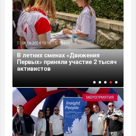
16.05.2023 09:38
10492
В Камышине масштабно
отпразднуют 107-летие Героя
ысяч
Советского Союза Алексея
Маресьева
МЕРОПРИЯТИЯ