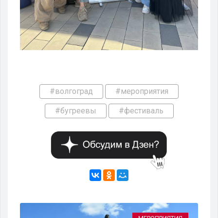
#волгоград
#мероприятия
#бугреевы
#фестиваль