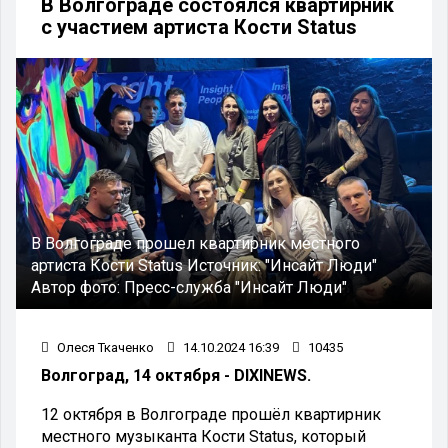
В Волгограде состоялся квартирник
с участием артиста Кости Status
В Волгограде прошел квартирник местного
артиста Кости Status
Источник:
"Инсайт Люди"
Автор фото:
Пресс-служба "Инсайт Люди"
Олеся Ткаченко
14.10.2024 16:39
10435
Волгоград, 14 октября - DIXINEWS.
12 октября в Волгограде прошёл квартирник
местного музыканта Кости Status, который