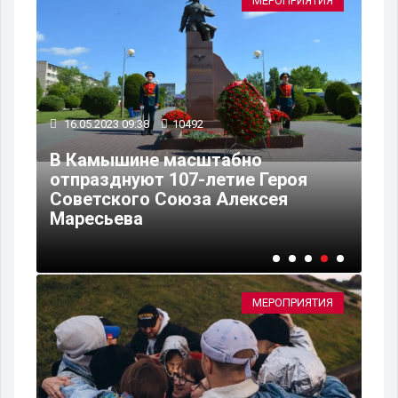
ЯХ
МЕРОПРИЯТИЯ
16.05.2023 09:38
10492
09
В Камышине масштабно
отпразднуют 107-летие Героя
В 
яч
Советского Союза Алексея
со
Маресьева
ме
МЕРОПРИЯТИЯ