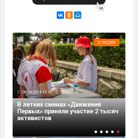
ИЯ
О ЛЮДЯХ
08.08.2024 13:16
12920
В летних сменах «Движения
Первых» приняли участие 2 тысяч
активистов