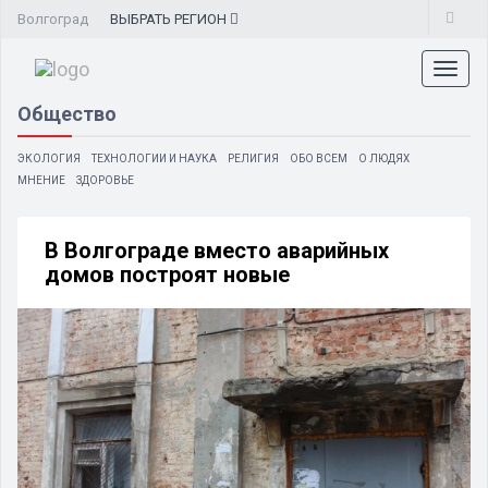
Волгоград
ВЫБРАТЬ
РЕГИОН
Toggl
naviga
Общество
ЭКОЛОГИЯ
ТЕХНОЛОГИИ И НАУКА
РЕЛИГИЯ
ОБО ВСЕМ
О ЛЮДЯХ
МНЕНИЕ
ЗДОРОВЬЕ
В Волгограде вместо аварийных
домов построят новые