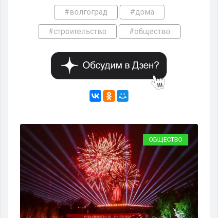
#волгоград
#дома
#строительство
#общество
ОБЩЕСТВО