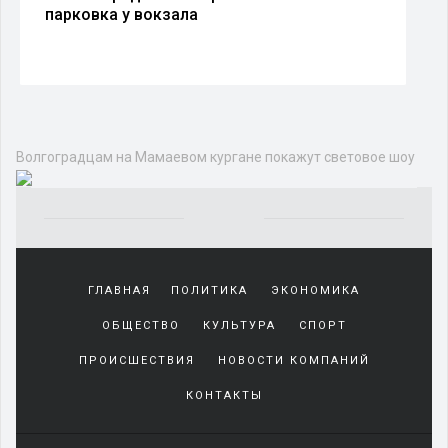
парковка у вокзала
Волгоградцам на Мамаевом кургане покажут световое шоу
Yakından
tanıdığı
ГЛАВНАЯ
ПОЛИТИКА
ЭКОНОМИКА
sürekli
beraber
ОБЩЕСТВО
КУЛЬТУРА
СПОРТ
zaman
geçirerek
ПРОИСШЕСТВИЯ
НОВОСТИ КОМПАНИЙ
günlerini
КОНТАКТЫ
harcadığı
porno
izle