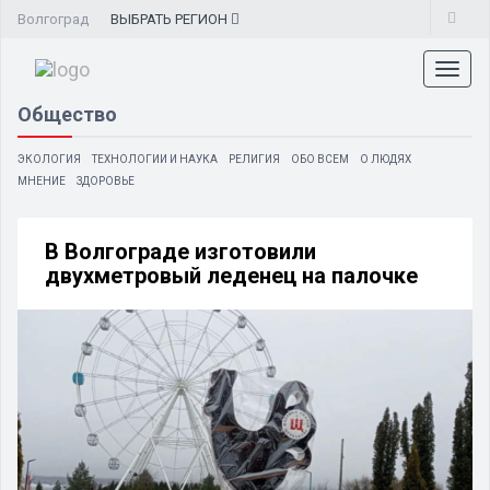
Волгоград
ВЫБРАТЬ
РЕГИОН
Toggl
naviga
Общество
ЭКОЛОГИЯ
ТЕХНОЛОГИИ И НАУКА
РЕЛИГИЯ
ОБО ВСЕМ
О ЛЮДЯХ
МНЕНИЕ
ЗДОРОВЬЕ
В Волгограде изготовили
двухметровый леденец на палочке